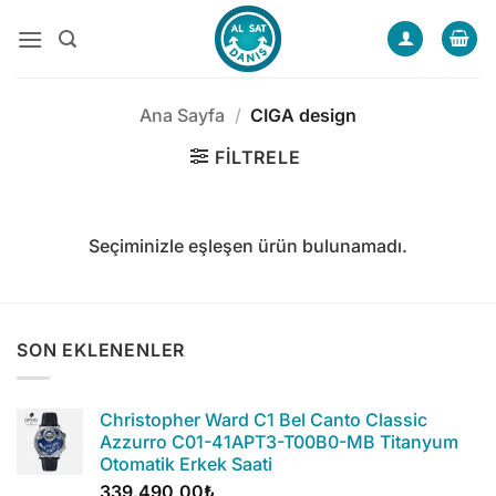
İçeriğe
atla
Ana Sayfa
/
CIGA design
FILTRELE
Seçiminizle eşleşen ürün bulunamadı.
SON EKLENENLER
Christopher Ward C1 Bel Canto Classic
Azzurro C01-41APT3-T00B0-MB Titanyum
Otomatik Erkek Saati
339.490,00
₺