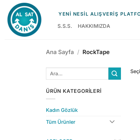
İçeriğe
atla
YENİ NESİL ALIŞVERİŞ PLAT
S.S.S.
HAKKIMIZDA
Ana Sayfa
/
RockTape
Seç
ÜRÜN KATEGORILERI
Kadın Gözlük
Tüm Ürünler