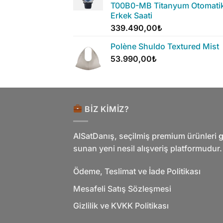
T00B0-MB Titanyum Otomati
Erkek Saati
339.490,00
₺
Polène Shuldo Textured Mist
53.990,00
₺
BIZ KIMIZ?
AlSatDanış, seçilmiş premium ürünleri
g
sunan yeni nesil alışveriş platformudur.
Ödeme, Teslimat ve İade Politikası
Mesafeli Satış Sözleşmesi
Gizlilik ve KVKK Politikası