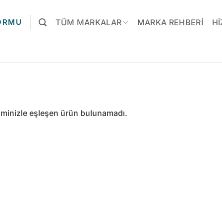
FORMU
TÜM MARKALAR
MARKA REHBERI
HI
iminizle eşleşen ürün bulunamadı.