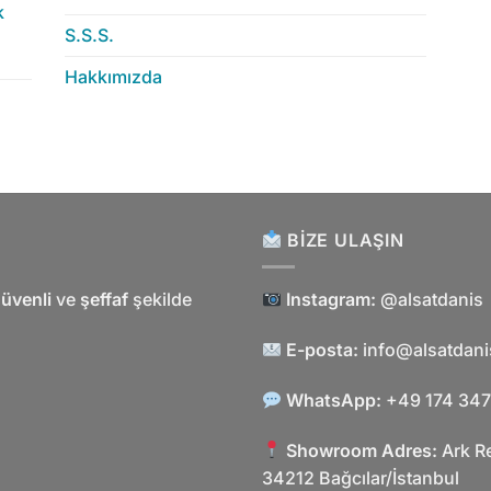
k
S.S.S.
Hakkımızda
BIZE ULAŞIN
üvenli
ve
şeffaf
şekilde
Instagram:
@alsatdanis
E-posta:
info@alsatdan
WhatsApp:
+49 174 347
Showroom Adres:
Ark R
34212 Bağcılar/İstanbul