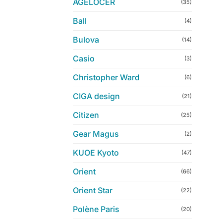
AGELOCER
(35)
Ball
(4)
Bulova
(14)
Casio
(3)
Christopher Ward
(6)
CIGA design
(21)
Citizen
(25)
Gear Magus
(2)
KUOE Kyoto
(47)
Orient
(66)
Orient Star
(22)
Polène Paris
(20)