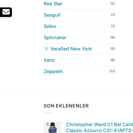
Red Star
(2)
Seagull
(1)
Seiko
(1)
Spinnaker
(6)
Verafied New York
(5)
Xeric
(8)
Zeppelin
(11)
SON EKLENENLER
Christopher Ward C1 Bel Can
Classic Azzurro C01-41APT3