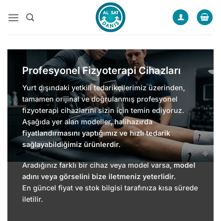
İçeriğe
atla
Profesyonel Fizyoterapi Cihazları
Yurt dışındaki yetkili tedarikçilerimiz üzerinden,
tamamen orijinal ve doğrulanmış profesyonel
fizyoterapi cihazlarını sizin için temin ediyoruz.
Aşağıda yer alan modeller,
halihazırda
fiyatlandırmasını yaptığımız ve hızlı tedarik
sağlayabildiğimiz ürünlerdir.
Aradığınız farklı bir cihaz veya model varsa,
model
adını veya görselini bize iletmeniz yeterlidir.
En güncel fiyat ve stok bilgisi tarafınıza kısa sürede
iletilir.