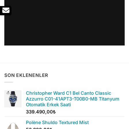
SON EKLENENLER
Christopher Ward C1 Bel Canto Classic
Azzurro C01-41APT3-T00B0-MB Titanyum
Otomatik Erkek Saati
339.490,00
₺
Polène Shuldo Textured Mist