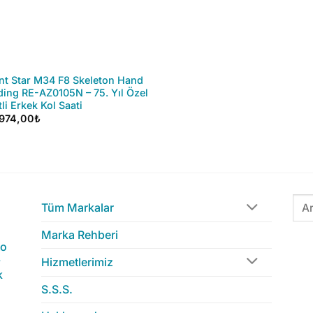
nt Star M34 F8 Skeleton Hand
ing RE-AZ0105N – 75. Yıl Özel
tli Erkek Kol Saati
.974,00
₺
Ara:
Tüm Markalar
Marka Rehberi
to
-
Hizmetlerimiz
k
S.S.S.