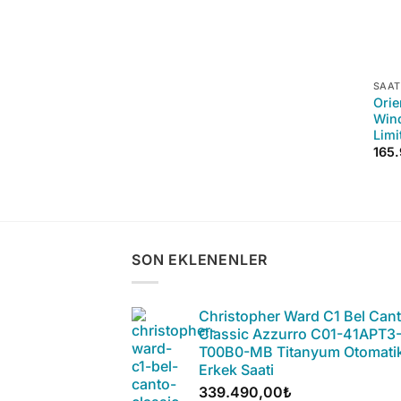
+
SAAT
Orie
Wind
Limi
165
SON EKLENENLER
Christopher Ward C1 Bel Can
Classic Azzurro C01-41APT3
T00B0-MB Titanyum Otomati
Erkek Saati
339.490,00
₺