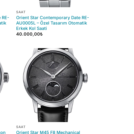
+
SAAT
e RE-
Orient Star Contemporary Date RE-
tik
AU0005L – Özel Tasarım Otomatik
Erkek Kol Saati
40.000,00
₺
+
SAAT
ton
Orient Star M45 F8 Mechanical