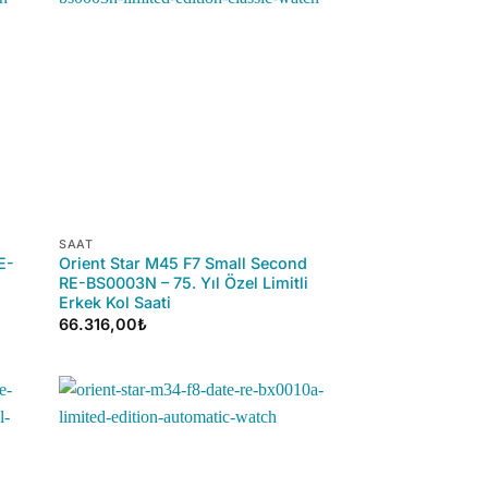
+
SAAT
E-
Orient Star M45 F7 Small Second
RE-BS0003N – 75. Yıl Özel Limitli
Erkek Kol Saati
66.316,00
₺