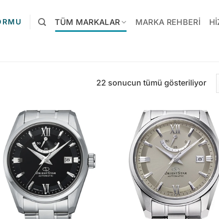
FORMU
TÜM MARKALAR
MARKA REHBERI
HI
Pop
22 sonucun tümü gösteriliyor
gör
sır