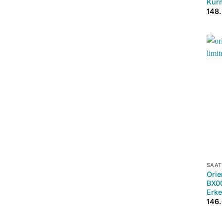
Kurm
148
+
SAAT
Orie
BX00
Erke
146