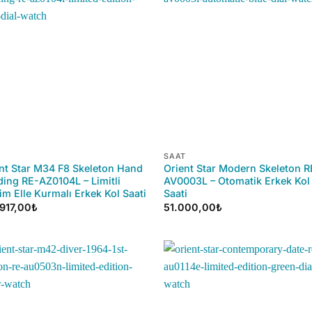
+
SAAT
nt Star M34 F8 Skeleton Hand
Orient Star Modern Skeleton R
ing RE-AZ0104L – Limitli
AV0003L – Otomatik Erkek Kol
im Elle Kurmalı Erkek Kol Saati
Saati
917,00
₺
51.000,00
₺