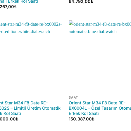
alı Erkek Kol Saati
64.792,00
₺
.267,00
₺
+
SAAT
nt Star M34 F8 Date RE-
Orient Star M34 F8 Date RE-
02S – Limitli Üretim Otomatik
BX0004L – Özel Tasarım Otoma
k Kol Saati
Erkek Kol Saati
.000,00
₺
150.387,00
₺