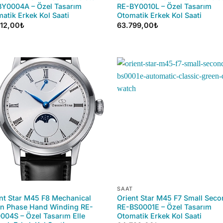
Y0004A – Özel Tasarım
RE-BY0010L – Özel Tasarım
atik Erkek Kol Saati
Otomatik Erkek Kol Saati
212,00
₺
63.799,00
₺
+
SAAT
nt Star M45 F8 Mechanical
Orient Star M45 F7 Small Sec
n Phase Hand Winding RE-
RE-BS0001E – Özel Tasarım
04S – Özel Tasarım Elle
Otomatik Erkek Kol Saati