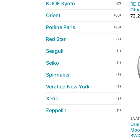
KUOE Kyoto
(47)
RE-B
Otom
Orient
(66)
72.
Polène Paris
(20)
Red Star
(2)
Seagull
(1)
Seiko
(1)
Spinnaker
(6)
Verafied New York
(5)
Xeric
(8)
+
Zeppelin
(11)
SAAT
Orie
Moo
BW00