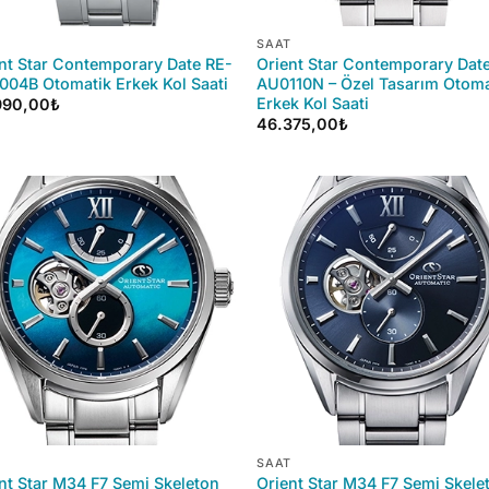
+
SAAT
nt Star Contemporary Date RE-
Orient Star Contemporary Dat
04B Otomatik Erkek Kol Saati
AU0110N – Özel Tasarım Otoma
Erkek Kol Saati
990,00
₺
46.375,00
₺
+
SAAT
nt Star M34 F7 Semi Skeleton
Orient Star M34 F7 Semi Skele