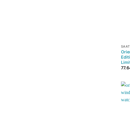
+
SAAT
Orie
Edit
Limi
77.