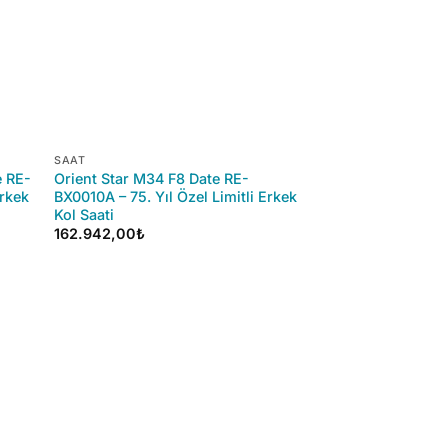
+
SAAT
e RE-
Orient Star M34 F8 Date RE-
Erkek
BX0010A – 75. Yıl Özel Limitli Erkek
Kol Saati
162.942,00
₺