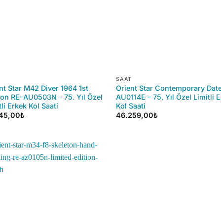
+
SAAT
nt Star M42 Diver 1964 1st
Orient Star Contemporary Dat
ion RE-AU0503N – 75. Yıl Özel
AU0114E – 75. Yıl Özel Limitli 
tli Erkek Kol Saati
Kol Saati
645,00
₺
46.259,00
₺