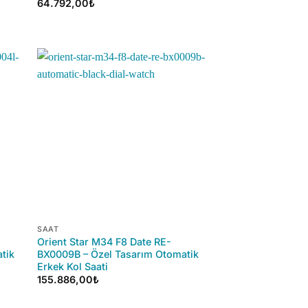
64.792,00
₺
+
SAAT
Orient Star M34 F8 Date RE-
tik
BX0009B – Özel Tasarım Otomatik
Erkek Kol Saati
155.886,00
₺