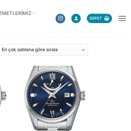
ZMETLERIMIZ
SEPET
ülerliğe
e
alandı