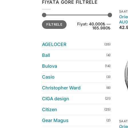
FIYATA GÖRE FILTRELE
+
SAAT
Orie
En
En
AU00
Fiyat:
40.000₺
—
FILTRELE
düşük
yüksek
42.
165.980₺
fiyat
fiyat
AGELOCER
(35)
Ball
(4)
Bulova
(14)
Casio
(3)
Christopher Ward
(6)
CIGA design
(21)
Citizen
(25)
+
Gear Magus
(2)
SAAT
Orie