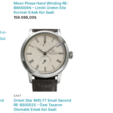
Moon Phase Hand Winding RE-
BW0005N – Limitli Üretim Elle
Kurmalı Erkek Kol Saati
159.066,00
₺
+
SAAT
ond
Orient Star M45 F7 Small Second
RE-BS0002S – Özel Tasarım
Otomatik Erkek Kol Saati