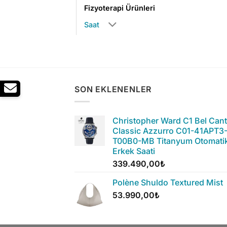
Fizyoterapi Ürünleri
Saat
SON EKLENENLER
Christopher Ward C1 Bel Can
Classic Azzurro C01-41APT3
T00B0-MB Titanyum Otomati
Erkek Saati
339.490,00
₺
Polène Shuldo Textured Mist
53.990,00
₺