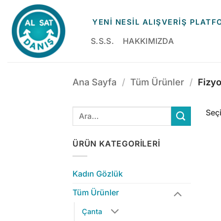
İçeriğe
atla
YENİ NESİL ALIŞVERİŞ PLAT
S.S.S.
HAKKIMIZDA
Ana Sayfa
/
Tüm Ürünler
/
Fizyo
Seç
ÜRÜN KATEGORILERI
Kadın Gözlük
Tüm Ürünler
Çanta