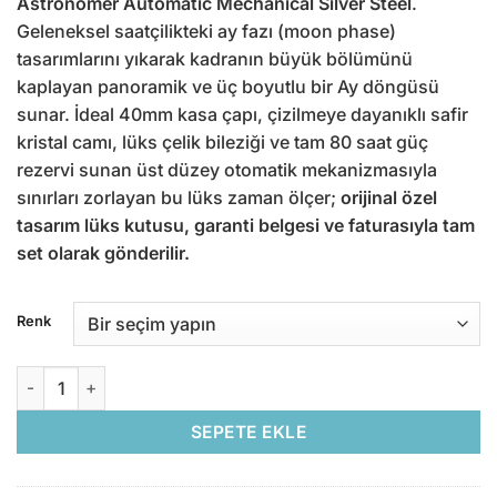
Astronomer Automatic Mechanical Silver Steel
.
Geleneksel saatçilikteki ay fazı (moon phase)
tasarımlarını yıkarak kadranın büyük bölümünü
kaplayan panoramik ve üç boyutlu bir Ay döngüsü
sunar. İdeal 40mm kasa çapı, çizilmeye dayanıklı safir
kristal camı, lüks çelik bileziği ve tam 80 saat güç
rezervi sunan üst düzey otomatik mekanizmasıyla
sınırları zorlayan bu lüks zaman ölçer;
orijinal özel
tasarım lüks kutusu, garanti belgesi ve faturasıyla tam
set olarak gönderilir.
Renk
Agelocer Astronomer Automatic Mechanical Silver Steel adet
SEPETE EKLE