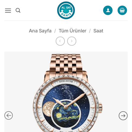
İçeriğe
atla
Ana Sayfa
/
Tüm Ürünler
/
Saat