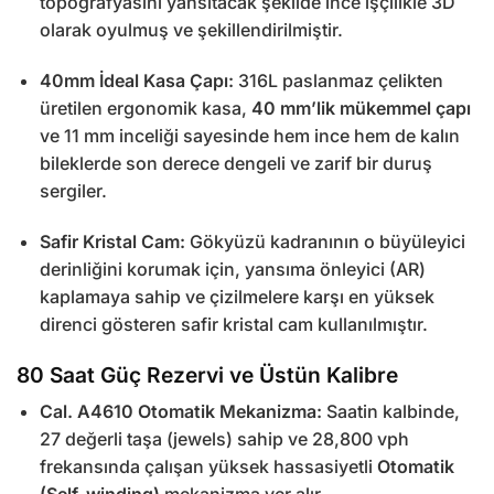
topografyasını yansıtacak şekilde ince işçilikle 3D
olarak oyulmuş ve şekillendirilmiştir.
40mm İdeal Kasa Çapı:
316L paslanmaz çelikten
üretilen ergonomik kasa,
40 mm’lik mükemmel çapı
ve 11 mm inceliği sayesinde hem ince hem de kalın
bileklerde son derece dengeli ve zarif bir duruş
sergiler.
Safir Kristal Cam:
Gökyüzü kadranının o büyüleyici
derinliğini korumak için, yansıma önleyici (AR)
kaplamaya sahip ve çizilmelere karşı en yüksek
direnci gösteren safir kristal cam kullanılmıştır.
80 Saat Güç Rezervi ve Üstün Kalibre
Cal. A4610 Otomatik Mekanizma:
Saatin kalbinde,
27 değerli taşa (jewels) sahip ve 28,800 vph
frekansında çalışan yüksek hassasiyetli
Otomatik