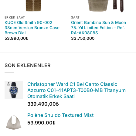
ERKEK SAAT
SAAT
KUOE Old Smith 90-002
Orient Bambino Sun & Moon
38mm Version Bronze Case
75. Yıl Limited Edition – Ref.
Brown Dial
RA-AK0808S
53.990,00
₺
33.750,00
₺
SON EKLENENLER
Christopher Ward C1 Bel Canto Classic
Azzurro C01-41APT3-T00B0-MB Titanyum
Otomatik Erkek Saati
339.490,00
₺
Polène Shuldo Textured Mist
53.990,00
₺