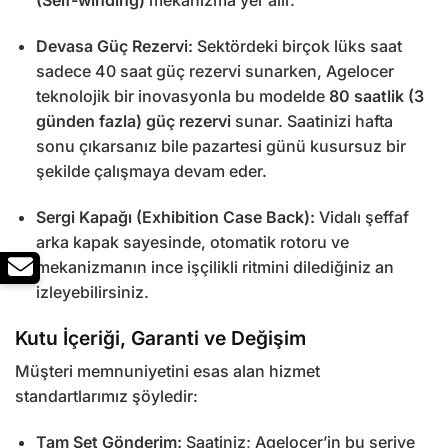
(Self-winding)
mekanizma yer alır.
Devasa Güç Rezervi:
Sektördeki birçok lüks saat
sadece 40 saat güç rezervi sunarken, Agelocer
teknolojik bir inovasyonla bu modelde
80 saatlik (3
günden fazla) güç rezervi
sunar. Saatinizi hafta
sonu çıkarsanız bile pazartesi günü kusursuz bir
şekilde çalışmaya devam eder.
Sergi Kapağı (Exhibition Case Back):
Vidalı şeffaf
arka kapak sayesinde, otomatik rotoru ve
mekanizmanın ince işçilikli ritmini dilediğiniz an
izleyebilirsiniz.
Kutu İçeriği, Garanti ve Değişim
Müşteri memnuniyetini esas alan hizmet
standartlarımız şöyledir:
Tam Set Gönderim:
Saatiniz; Agelocer’in bu seriye