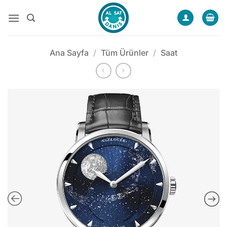
İçeriğe
atla
Ana Sayfa
/
Tüm Ürünler
/
Saat