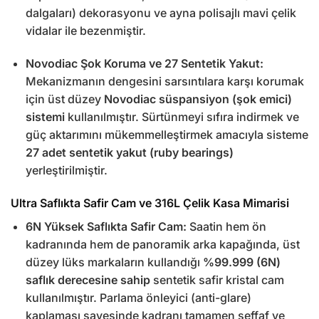
dalgaları) dekorasyonu ve ayna polisajlı mavi çelik
vidalar ile bezenmiştir.
Novodiac Şok Koruma ve 27 Sentetik Yakut:
Mekanizmanın dengesini sarsıntılara karşı korumak
için üst düzey
Novodiac süspansiyon (şok emici)
sistemi
kullanılmıştır. Sürtünmeyi sıfıra indirmek ve
güç aktarımını mükemmelleştirmek amacıyla sisteme
27 adet sentetik yakut (ruby bearings)
yerleştirilmiştir.
Ultra Saflıkta Safir Cam ve 316L Çelik Kasa Mimarisi
6N Yüksek Saflıkta Safir Cam:
Saatin hem ön
kadranında hem de panoramik arka kapağında, üst
düzey lüks markaların kullandığı
%99.999 (6N)
saflık derecesine sahip
sentetik safir kristal cam
kullanılmıştır. Parlama önleyici (anti-glare)
kaplaması sayesinde kadranı tamamen şeffaf ve