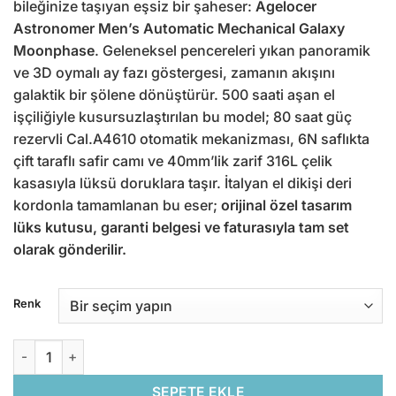
bileğinize taşıyan eşsiz bir şaheser:
Agelocer
Astronomer Men’s Automatic Mechanical Galaxy
Moonphase
. Geleneksel pencereleri yıkan panoramik
ve 3D oymalı ay fazı göstergesi, zamanın akışını
galaktik bir şölene dönüştürür. 500 saati aşan el
işçiliğiyle kusursuzlaştırılan bu model; 80 saat güç
rezervli Cal.A4610 otomatik mekanizması, 6N saflıkta
çift taraflı safir camı ve 40mm’lik zarif 316L çelik
kasasıyla lüksü doruklara taşır. İtalyan el dikişi deri
kordonla tamamlanan bu eser;
orijinal özel tasarım
lüks kutusu, garanti belgesi ve faturasıyla tam set
olarak gönderilir.
Renk
Agelocer Astronomer Men's Automatic Mechanical Galaxy M
SEPETE EKLE