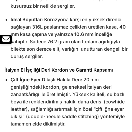
kusursuz bir netlikle sergiler.
İdeal Boyutlar:
Korozyona karşı en yüksek direnci
sağlayan 316L paslanmaz çelikten üretilen kasa,
40
mm kasa çapına
ve yalnızca
10.6 mm inceliğe
sahiptir. Sadece 76.2 gram olan toplam ağırlığıyla
bilekte son derece elit, varlığını unutturan dengeli bir
duruş sergiler.
İtalyan El İşçiliği Deri Kordon ve Garanti Kapsamı
Çift İğne Eyer Dikişli Hakiki Deri:
20 mm
genişliğindeki kordon, geleneksel İtalyan deri
zanaatkârlığı ile üretilmiştir. Yüksek kaliteli, su bazlı
boya ile renklendirilmiş hakiki dana derisi (cowhide
leather), sağlamlığı artırmak için özel “çift iğne eyer
dikişi” (double-needle saddle stitching) yöntemiyle
tamamen elde dikilmiştir.