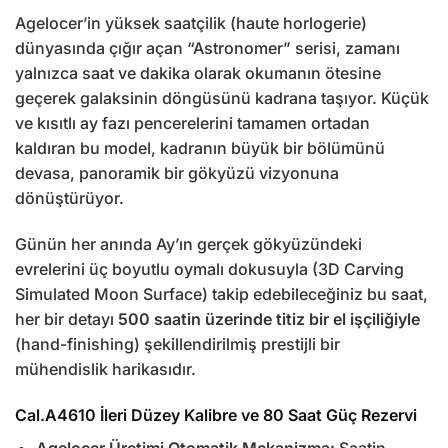
Agelocer’in yüksek saatçilik (haute horlogerie)
dünyasında çığır açan “Astronomer” serisi, zamanı
yalnızca saat ve dakika olarak okumanın ötesine
geçerek galaksinin döngüsünü kadrana taşıyor. Küçük
ve kısıtlı ay fazı pencerelerini tamamen ortadan
kaldıran bu model, kadranın büyük bir bölümünü
devasa, panoramik bir gökyüzü vizyonuna
dönüştürüyor.
Günün her anında Ay’ın gerçek gökyüzündeki
evrelerini üç boyutlu oymalı dokusuyla (3D Carving
Simulated Moon Surface) takip edebileceğiniz bu saat,
her bir detayı
500 saatin üzerinde titiz bir el işçiliğiyle
(hand-finishing) şekillendirilmiş prestijli bir
mühendislik harikasıdır.
Cal.A4610 İleri Düzey Kalibre ve 80 Saat Güç Rezervi
Agelocer Üretimi Otomatik Mekanizma:
Saatin