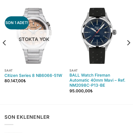
SON 1 ADET!
STOKTA YOK
SAAT
SAAT
BALL Watch Fireman
Citizen Series 8 NB6066-51W
Automatic 40mm Mavi – Ref.
80.147,00
₺
i
NM2098C-P13-BE
95.000,00
₺
0,00₺.
SON EKLENENLER