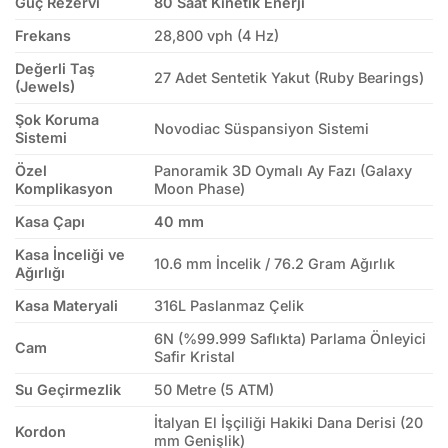
Güç Rezervi
80 Saat Kinetik Enerji
Frekans
28,800 vph (4 Hz)
Değerli Taş
27 Adet Sentetik Yakut (Ruby Bearings)
(Jewels)
Şok Koruma
Novodiac Süspansiyon Sistemi
Sistemi
Özel
Panoramik 3D Oymalı Ay Fazı (Galaxy
Komplikasyon
Moon Phase)
Kasa Çapı
40 mm
Kasa İnceliği ve
10.6 mm İncelik / 76.2 Gram Ağırlık
Ağırlığı
Kasa Materyali
316L Paslanmaz Çelik
6N (%99.999 Saflıkta) Parlama Önleyici
Cam
Safir Kristal
Su Geçirmezlik
50 Metre (5 ATM)
İtalyan El İşçiliği Hakiki Dana Derisi (20
Kordon
mm Genişlik)