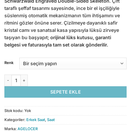
Schwarzwald Engraved Double-Sided Skeleton
. Çift
taraflı şeffaf tasarımı sayesinde, ince bir el işçiliğiyle
süslenmiş otomatik mekanizmanın tüm ihtişamını ve
ritmini gözler önüne serer. Çizilmeye dayanıklı safir
kristal camı ve sanatsal kasa yapısıyla lüksü zirveye
taşıyan bu başyapıt;
orijinal lüks kutusu, garanti
belgesi ve faturasıyla tam set olarak gönderilir.
Renk
Agelocer Schwarzwald Engraved Double-Sided Skeleton adet
SEPETE EKLE
Stok kodu:
Yok
Kategoriler:
Erkek Saat
,
Saat
Marka:
AGELOCER