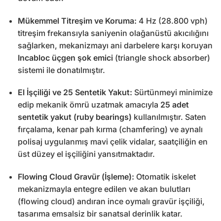
Mükemmel Titreşim ve Koruma:
4 Hz (28.800 vph)
titreşim frekansıyla saniyenin olağanüstü akıcılığını
sağlarken, mekanizmayı ani darbelere karşı koruyan
Incabloc üçgen şok emici
(triangle shock absorber)
sistemi ile donatılmıştır.
El İşçiliği ve 25 Sentetik Yakut:
Sürtünmeyi minimize
edip mekanik ömrü uzatmak amacıyla
25 adet
sentetik yakut (ruby bearings)
kullanılmıştır. Saten
fırçalama, kenar pah kırma (chamfering) ve aynalı
polisaj uygulanmış mavi çelik vidalar, saatçiliğin en
üst düzey el işçiliğini yansıtmaktadır.
Flowing Cloud Gravür (İşleme):
Otomatik iskelet
mekanizmayla entegre edilen ve akan bulutları
(flowing cloud) andıran ince oymalı gravür işçiliği,
tasarıma emsalsiz bir sanatsal derinlik katar.