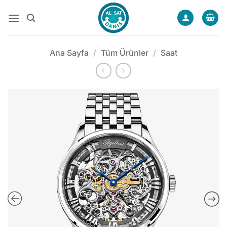
İçeriğe
atla
Ana Sayfa
/
Tüm Ürünler
/
Saat