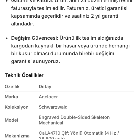
Garanti ve Fatura:
Ürün, adınıza düzenlenmiş resmi
faturasıyla teslim edilir. Faturanız, üretici garantisi
kapsamında geçerlidir ve saatiniz 2 yıl garanti
altındadır.
Değişim Güvencesi:
Ürünü ilk teslim aldığınızda
kargodan kaynaklı bir hasar veya üründe herhangi
bir kusur olması durumunda
birebir değişim
garantisi sunuyoruz.
Teknik Özellikler
Özellik
Detay
Marka
Agelocer
Koleksiyon
Schwarzwald
Engraved Double-Sided Skeleton
Model
Mechanical
Cal.A4710 Çift Yönlü Otomatik (4 Hz /
Mekanizma
28,800 vph)