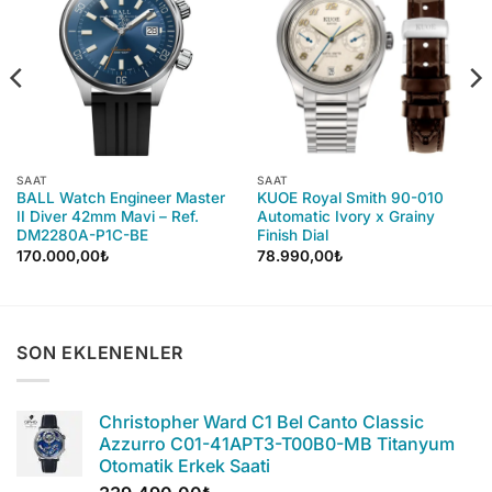
SAAT
SAAT
BALL Watch Engineer Master
KUOE Royal Smith 90-010
II Diver 42mm Mavi – Ref.
Automatic Ivory x Grainy
DM2280A-P1C-BE
Finish Dial
170.000,00
₺
78.990,00
₺
SON EKLENENLER
Christopher Ward C1 Bel Canto Classic
Azzurro C01-41APT3-T00B0-MB Titanyum
Otomatik Erkek Saati