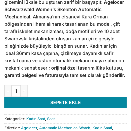
gizemini lüksle buluşturan zarif bir başyapıt:
Agelocer
Schwarzwald Women’s Skeleton Automatic
Mechanical
. Almanya’nın efsanevi Kara Orman
bölgesinden ilham alınarak tasarlanan bu model, çift
taraflı iskelet mekanizması, doğa motifleri ve 10 adet
Swarovski kristalinden oluşan zaman çizelgesiyle
bileğinizde büyüleyici bir şölen sunar. Kadınlar için
ideal 36mm kasa çapına, çizilmeye dayanıklı safir
kristal cama ve üstün otomatik mekanizmaya sahip bu
mekanik sanat eseri;
orijinal özel tasarım lüks kutusu,
garanti belgesi ve faturasıyla tam set olarak gönderilir.
Agelocer Schwarzwald Women's Skeleton Automatic Mechanica
SEPETE EKLE
Kategoriler:
Kadın Saat
,
Saat
Etiketler:
Agelocer
,
Automatic Mechanical Watch
,
Kadın Saati
,