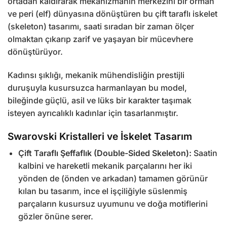
ortadan kaldırarak mekanizmanın merkezini bir orman
ve peri (elf) dünyasına dönüştüren bu çift taraflı iskelet
(skeleton) tasarımı, saati sıradan bir zaman ölçer
olmaktan çıkarıp zarif ve yaşayan bir mücevhere
dönüştürüyor.
Kadınsı şıklığı, mekanik mühendisliğin prestijli
duruşuyla kusursuzca harmanlayan bu model,
bileğinde güçlü, asil ve lüks bir karakter taşımak
isteyen ayrıcalıklı kadınlar için tasarlanmıştır.
Swarovski Kristalleri ve İskelet Tasarım
Çift Taraflı Şeffaflık (Double-Sided Skeleton):
Saatin
kalbini ve hareketli mekanik parçalarını her iki
yönden de (önden ve arkadan) tamamen görünür
kılan bu tasarım, ince el işçiliğiyle süslenmiş
parçaların kusursuz uyumunu ve doğa motiflerini
gözler önüne serer.