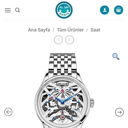
İçeriğe
atla
Ana Sayfa
/
Tüm Ürünler
/
Saat