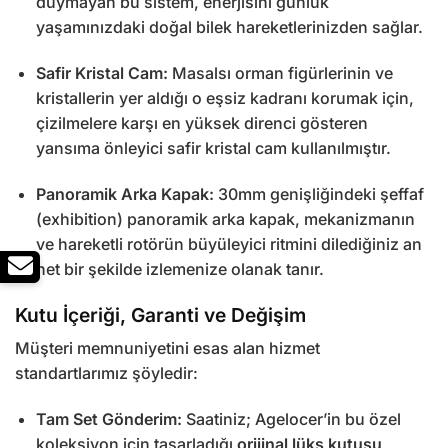
duymayan bu sistem, enerjisini günlük
yaşamınızdaki doğal bilek hareketlerinizden sağlar.
Safir Kristal Cam:
Masalsı orman figürlerinin ve
kristallerin yer aldığı o eşsiz kadranı korumak için,
çizilmelere karşı en yüksek direnci gösteren
yansıma önleyici safir kristal cam kullanılmıştır.
Panoramik Arka Kapak:
30mm genişliğindeki şeffaf
(exhibition) panoramik arka kapak, mekanizmanın
ve hareketli rotörün büyüleyici ritmini dilediğiniz an
net bir şekilde izlemenize olanak tanır.
Kutu İçeriği, Garanti ve Değişim
Müşteri memnuniyetini esas alan hizmet
standartlarımız şöyledir:
Tam Set Gönderim:
Saatiniz; Agelocer’in bu özel
koleksiyon için tasarladığı
orijinal lüks kutusu,