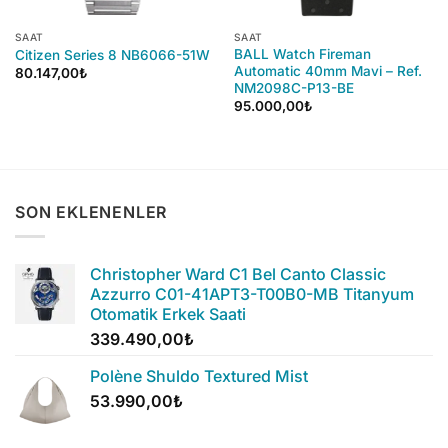
SAAT
SAAT
BALL Watch Fireman
Citizen Series 8 NB6066-51W
Automatic 40mm Mavi – Ref.
80.147,00
₺
NM2098C-P13-BE
95.000,00
₺
SON EKLENENLER
Christopher Ward C1 Bel Canto Classic
Azzurro C01-41APT3-T00B0-MB Titanyum
Otomatik Erkek Saati
339.490,00
₺
Polène Shuldo Textured Mist
53.990,00
₺