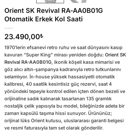
Orient SK Revival RA-AA0B01G
Otomatik Erkek Kol Saati
23.490,00
₺
1970’lerin efsanevi retro ruhu ve saat dünyasını kasıp
kavuran “Super King” mirası yeniden doğdu:
Orient SK
Revival RA-AA0B01G
, ikonik köşeli kasa mimarisi ve
göz alıcı altın-şampanya kadranıyla retro tutkunlarını
selamlıyor. İn-house yüksek hassasiyetli otomatik
kalibresi, 40 saatlik kesintisiz güç rezervi, saat 4
yönündeki tepeyle kontrol edilen içten dönen bezeli ve
orijinaline sadık kalınarak tasarlanan 135 gramlık
nostaljik çelik yapısıyla bu model, bileğinizde adeta bir
zaman kapsülü taşıma hissi sunuyor. Ürününüz;
orijinal lüks Orient kutusu, uluslararası garanti belgesi
ve resmi faturasıyla tam set olarak gönderilir.