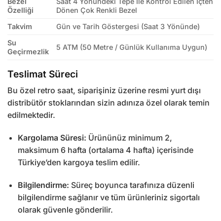
Bezel
Saat 4 Yönündeki Tepe İle Kontrol Edilen İçten
Özelliği
Dönen Çok Renkli Bezel
Takvim
Gün ve Tarih Göstergesi (Saat 3 Yönünde)
Su
5 ATM (50 Metre / Günlük Kullanıma Uygun)
Geçirmezlik
Teslimat Süreci
Bu özel retro saat, siparişiniz üzerine resmi yurt dışı
distribütör stoklarından sizin adınıza özel olarak temin
edilmektedir.
Kargolama Süresi:
Ürününüz minimum 2,
maksimum 6 hafta (ortalama 4 hafta) içerisinde
Türkiye’den kargoya teslim edilir.
Bilgilendirme:
Süreç boyunca tarafınıza düzenli
bilgilendirme sağlanır ve tüm ürünleriniz sigortalı
olarak güvenle gönderilir.