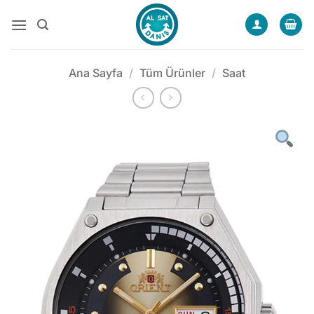
İçeriğe
atla
Ana Sayfa
/
Tüm Ürünler
/
Saat