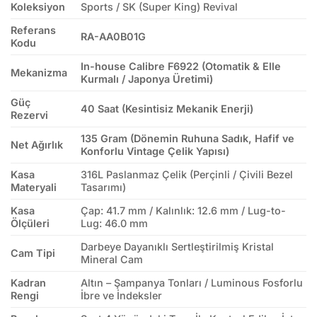
Koleksiyon
Sports / SK (Super King) Revival
Referans
RA-AA0B01G
Kodu
In-house Calibre F6922 (Otomatik & Elle
Mekanizma
Kurmalı / Japonya Üretimi)
Güç
40 Saat (Kesintisiz Mekanik Enerji)
Rezervi
135 Gram (Dönemin Ruhuna Sadık, Hafif ve
Net Ağırlık
Konforlu Vintage Çelik Yapısı)
Kasa
316L Paslanmaz Çelik (Perçinli / Çivili Bezel
Materyali
Tasarımı)
Kasa
Çap: 41.7 mm / Kalınlık: 12.6 mm / Lug-to-
Ölçüleri
Lug: 46.0 mm
Darbeye Dayanıklı Sertleştirilmiş Kristal
Cam Tipi
Mineral Cam
Kadran
Altın – Şampanya Tonları / Luminous Fosforlu
Rengi
İbre ve İndeksler