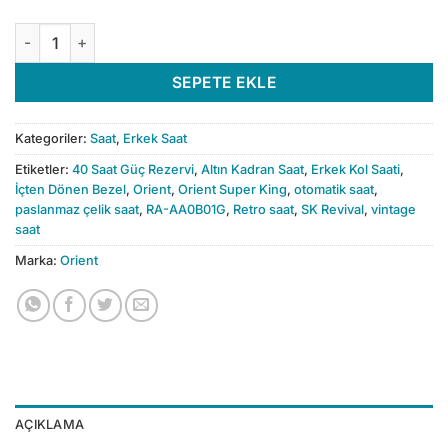
Orient SK Revival RA-AA0B01G Otomatik Erkek Kol Saati adet
SEPETE EKLE
Kategoriler:
Saat
,
Erkek Saat
Etiketler:
40 Saat Güç Rezervi
,
Altın Kadran Saat
,
Erkek Kol Saati
,
İçten Dönen Bezel
,
Orient
,
Orient Super King
,
otomatik saat
,
paslanmaz çelik saat
,
RA-AA0B01G
,
Retro saat
,
SK Revival
,
vintage
saat
Marka:
Orient
AÇIKLAMA