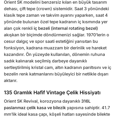
Orient SK modelini benzersiz kılan en büyük tasarım
dehası, çift tepe (crown) sistemidir. Saat 3 yönündeki
klasik tepe zaman ve takvim ayarını yaparken, saat 4
yönünde bulunan özel tepe kadranın iç kısmında yer
alan çok renkli
iç bezeli (internal rotating bezel)
akışkan bir biçimde döndürmenizi sağlar. 1970’lerin o
cesur dalgıç ve spor saati estetiğini yansıtan bu
fonksiyon, kadrana muazzam bir derinlik ve hareket
kazandırır. Ön yüzeyde kullanılan, dönemin ruhuna
sadık kalınarak seçilmiş darbeye dayanıklı
sertleştirilmiş kristal cam, altın kadranın parıltısını ve iç
bezelin renk katmanlarını büyüleyici bir netlikle dışarı
aktarır.
135 Gramlık Hafif Vintage Çelik Hissiyatı
Orient SK Revival, korozyona dayanıklı
316L
paslanmaz çelik kasa ve bilezik
yapısına sahiptir. 41.7
mm’lik ideal kasa çapı, köşeli hatları sayesinde bilekte