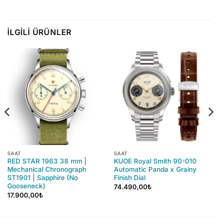
İLGILI ÜRÜNLER
SAAT
SAAT
RED STAR 1963 38 mm |
KUOE Royal Smith 90-010
Mechanical Chronograph
Automatic Panda x Grainy
ST1901 | Sapphire (No
Finish Dial
Gooseneck)
74.490,00
₺
17.900,00
₺
00₺.