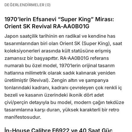
DEĞERLENDIRMELER (0)
1970’lerin Efsanevi “Super King” Mirası:
Orient SK Revival RA-AA0B01G
Japon saatçilik tarihinin en radikal ve kendine has
tasarımlarından biri olan Orient SK (Super King), saat
koleksiyonerleri arasında kült statüsüne erişmiş
zamansız bir başyapıttır. RA-AA0B01G referans
numaralı bu özel model, 1970’lerin orijinal tasarım
hatlarına milimetrik olarak sadık kalınarak yeniden
üretilmiştir (Revival). Zengin altın ve şampanya
tonlarındaki kadranı, kadranı çevreleyen çok renkli iç
bezeli ve kasanın üzerindeki ikonik dört adet
çivi/perçin detayıyla bu model, modern çağın tekdüze
tasarımlarına karşı duran, yüksek karakterli bir retro
manifestosudur.
İn-House Calibre F6922 ve 40 Saat Güç