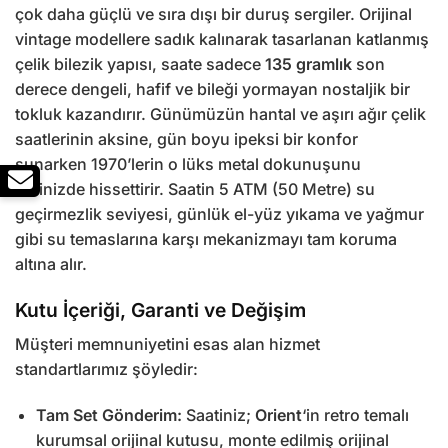
çok daha güçlü ve sıra dışı bir duruş sergiler. Orijinal
vintage modellere sadık kalınarak tasarlanan katlanmış
çelik bilezik yapısı, saate sadece
135 gramlık
son
derece dengeli, hafif ve bileği yormayan nostaljik bir
tokluk kazandırır. Günümüzün hantal ve aşırı ağır çelik
saatlerinin aksine, gün boyu ipeksi bir konfor
sunarken 1970’lerin o lüks metal dokunuşunu
teninizde hissettirir. Saatin 5 ATM (50 Metre) su
geçirmezlik seviyesi, günlük el-yüz yıkama ve yağmur
gibi su temaslarına karşı mekanizmayı tam koruma
altına alır.
Kutu İçeriği, Garanti ve Değişim
Müşteri memnuniyetini esas alan hizmet
standartlarımız şöyledir:
Tam Set Gönderim:
Saatiniz;
Orient
‘in retro temalı
kurumsal orijinal kutusu, monte edilmiş orijinal