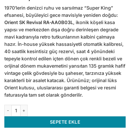
1970’lerin denizci ruhu ve sarsılmaz “Super King”
efsanesi, büyüleyici gece mavisiyle yeniden doğdu:
Orient SK Revival RA-AA0B03L
, ikonik köşeli kasa
yapısı ve merkezden dışa doğru derinleşen degrade
mavi kadranıyla retro tutkunlarının kalbini çalmaya
hazır. İn-house yüksek hassasiyetli otomatik kalibresi,
40 saatlik kesintisiz güç rezervi, saat 4 yönündeki
tepeyle kontrol edilen içten dönen çok renkli bezeli ve
orijinal dönem mukavemetini yansıtan 135 gramlık hafif
vintage çelik gövdesiyle bu şaheser, tarzınıza yüksek
karakterli bir asalet katacak. Ürününüz; orijinal lüks
Orient kutusu, uluslararası garanti belgesi ve resmi
faturasıyla tam set olarak gönderilir.
Orient SK Revival RA-AA0B03L Otomatik Erkek Kol Saati adet
SEPETE EKLE