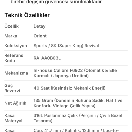
birebir değişim güvencesi sunulmaktadır.
Teknik Özellikler
Özellik
Detay
Marka
Orient
Koleksiyon
Sports / SK (Super King) Revival
Referans
RA-AA0B03L
Kodu
In-house Calibre F6922 (Otomatik & Elle
Mekanizma
Kurmalı / Japonya Üretimi)
Güç
40 Saat (Kesintisiz Mekanik Enerji)
Rezervi
135 Gram (Dönemin Ruhuna Sadık, Hafif ve
Net Ağırlık
Konforlu Vintage Çelik Yapısı)
Kasa
316L Paslanmaz Çelik (Perçinli / Çivili Bezel
Materyali
Tasarımı)
Kasa
Çap: 41.7 mm / Kalınlık: 12.6 mm / Lug-to-