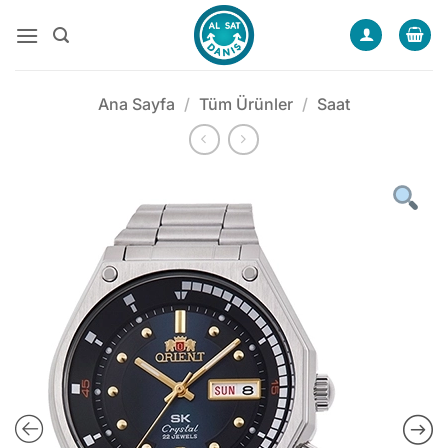
İçeriğe
atla
Ana Sayfa
/
Tüm Ürünler
/
Saat