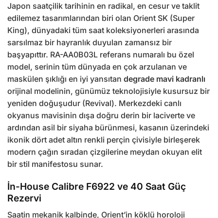
Japon saatçilik tarihinin en radikal, en cesur ve taklit
edilemez tasarımlarından biri olan Orient SK (Super
King), dünyadaki tüm saat koleksiyonerleri arasında
sarsılmaz bir hayranlık duyulan zamansız bir
başyapıttır. RA-AA0B03L referans numaralı bu özel
model, serinin tüm dünyada en çok arzulanan ve
maskülen şıklığı en iyi yansıtan
degrade mavi kadranlı
orijinal modelinin, günümüz teknolojisiyle kusursuz bir
yeniden doğuşudur (Revival). Merkezdeki canlı
okyanus mavisinin dışa doğru derin bir laciverte ve
ardından asil bir siyaha bürünmesi, kasanın üzerindeki
ikonik dört adet altın renkli perçin çivisiyle birleşerek
modern çağın sıradan çizgilerine meydan okuyan elit
bir stil manifestosu sunar.
İn-House Calibre F6922 ve 40 Saat Güç
Rezervi
Saatin mekanik kalbinde, Orient’in köklü horoloji