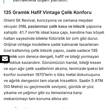
135 Gramlık Hafif Vintage Çelik Konforu
Orient SK Revival, korozyona ve zamana meydan
okuyan
316L paslanmaz çelik kasa ve bilezik
yapısına
sahiptir. 41.7 mm’lik ideal kasa çapı, kendine has köşeli
hatları sayesinde bilekte fütüristik bir zırh gibi durur.
Orijinal vintage modellere sadık kalınarak tasarlanan
özel katlanmış çelik bilezik yapısı, saate sadece
135
gramlık
son derece dengeli, hafif ve bileği yormayan
bir tokluk kazandırır. Günümüzün hantal, bileği kesen
ve aşırı ağır çelik saatlerinin aksine, teninizde ipeksi bir
konfor sunarken 1970’lerin o lüks metal dokunuşunu
ve ağırlık dengesini tam olarak hissettirir. Saatin 5 ATM
(50 Metre) su geçirmezlik seviyesi, günlük el-yüz
yıkama ve yağmur gibi su temaslarına karşı
mekanizmayı tam koruma altına alır.