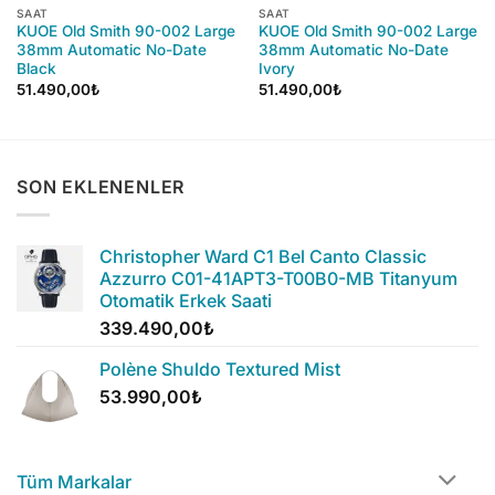
SAAT
SAAT
KUOE Old Smith 90-002 Large
KUOE Old Smith 90-002 Large
38mm Automatic No-Date
38mm Automatic No-Date
Black
Ivory
51.490,00
₺
51.490,00
₺
SON EKLENENLER
Christopher Ward C1 Bel Canto Classic
Azzurro C01-41APT3-T00B0-MB Titanyum
Otomatik Erkek Saati
339.490,00
₺
Polène Shuldo Textured Mist
53.990,00
₺
Tüm Markalar