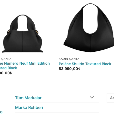
+
N ÇANTA
KADIN ÇANTA
ne Numéro Neuf Mini Edition
Polène Shuldo Textured Black
ured Black
53.990,00
₺
90,00
₺
Ara:
Tüm Markalar
Marka Rehberi
to