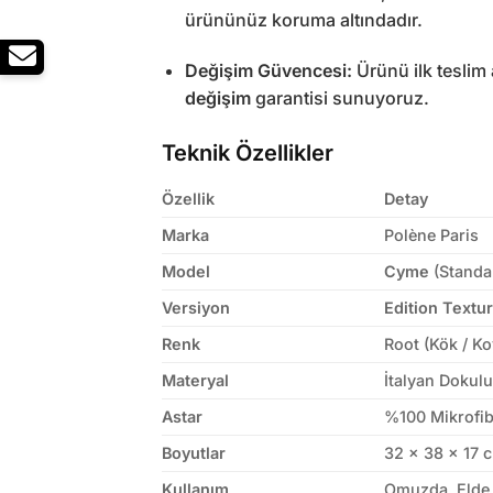
ürününüz koruma altındadır.
Değişim Güvencesi:
Ürünü ilk teslim
değişim
garantisi sunuyoruz.
Teknik Özellikler
Özellik
Detay
Marka
Polène Paris
Model
Cyme
(Standa
Versiyon
Edition Textu
Renk
Root (Kök / Ko
Materyal
İtalyan Dokulu
Astar
%100 Mikrofib
Boyutlar
32 x 38 x 17 
Kullanım
Omuzda, Elde 