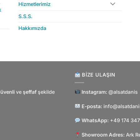
-
Hizmetlerimiz
k
S.S.S.
Hakkımızda
BIZE ULAŞIN
üvenli
ve
şeffaf
şekilde
Instagram:
@alsatdanis
E-posta:
info@alsatdan
WhatsApp:
+49 174 347
Showroom Adres:
Ark R