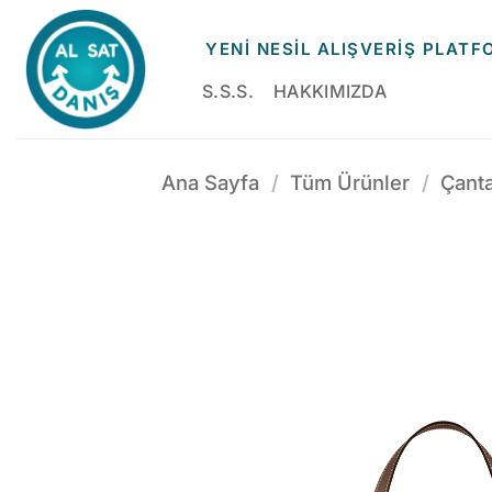
İçeriğe
atla
YENİ NESİL ALIŞVERİŞ PLAT
S.S.S.
HAKKIMIZDA
Ana Sayfa
/
Tüm Ürünler
/
Çant