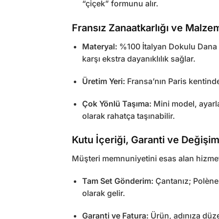
“çiçek” formunu alır.
Fransız Zanaatkarlığı ve Malzem
Materyal:
%100 İtalyan Dokulu Dana De
karşı ekstra dayanıklılık sağlar.
Üretim Yeri:
Fransa’nın Paris kentinde, 
Çok Yönlü Taşıma:
Mini model, ayarl
olarak rahatça taşınabilir.
Kutu İçeriği, Garanti ve Değişi
Müşteri memnuniyetini esas alan hizmet 
Tam Set Gönderim:
Çantanız; Polène 
olarak gelir.
Garanti ve Fatura:
Ürün, adınıza düzen