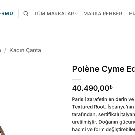
FORMU
TÜM MARKALAR
MARKA REHBERI
HI
a
/
Kadın Çanta
Polène Cyme Ed
40.490,00
₺
Parisli zarafetin en derin ve
Textured Root
. İspanya’nın
tarafından, sertifikalı İtaly
üretilmiştir. Doğanın gücü
hacmi ve form değiştirebile