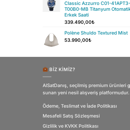
Classic Azzurro C01-41APT3
T00B0-MB Titanyum Otomati
Erkek Saati
339.490,00
₺
Polène Shuldo Textured Mist
53.990,00
₺
BIZ KIMIZ?
AlSatDanış, seçilmiş premium ürünleri
g
sunan yeni nesil alışveriş platformudur.
Ödeme, Teslimat ve İade Politikası
Mesafeli Satış Sözleşmesi
Gizlilik ve KVKK Politikası