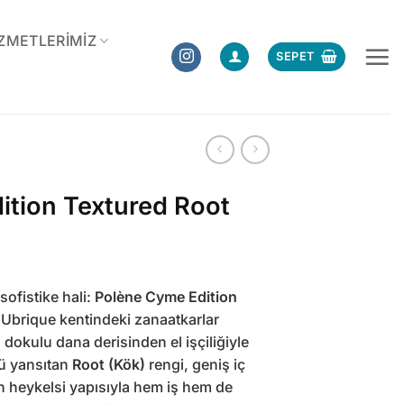
ZMETLERIMIZ
SEPET
ition Textured Root
 sofistike hali:
Polène Cyme Edition
 Ubrique kentindeki zanaatkarlar
an dokulu dana derisinden el işçiliğiyle
nü yansıtan
Root (Kök)
rengi, geniş iç
n heykelsi yapısıyla hem iş hem de