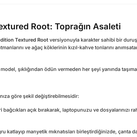
xtured Root: Toprağın Asaleti
dition Textured Root
versiyonuyla karakter sahibi bir duruş
atmanlarını ve ağaç köklerinin kızıl-kahve tonlarını anımsata
u model, şıklığından ödün vermeden her şeyi yanında taşımak 
ıza göre şekil değiştirebilmesidir:
i bağcıkları açık bırakarak, laptopunuzu ve dosyalarınızı rah
ru katlayıp manyetik mıknatısları birleştirdiğinizde, çanta daha