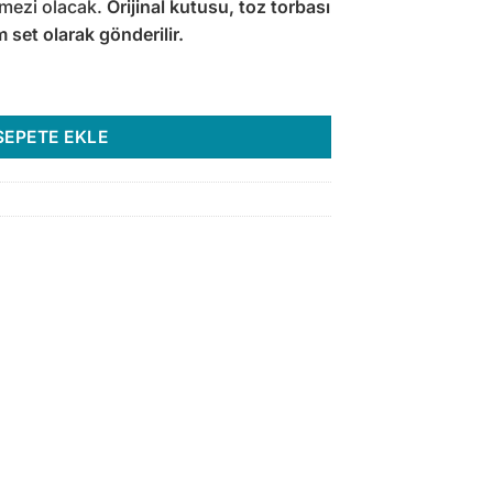
lmezi olacak.
Orijinal kutusu, toz torbası
 set olarak gönderilir.
d Root adet
SEPETE EKLE