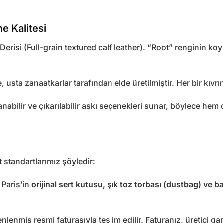
e Kalitesi
risi (Full-grain textured calf leather). “Root” renginin koy
usta zanaatkarlar tarafından elde üretilmiştir. Her bir kıvrım 
anabilir ve çıkarılabilir askı seçenekleri sunar, böylece 
m
standartlarımız şöyledir:
Paris’in
orijinal sert kutusu, şık toz torbası (dustbag) ve ba
lenmiş resmi faturasıyla teslim edilir. Faturanız, üretici ga