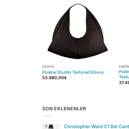
+
+
ÇANTA
KADI
o Suede Book Tote
Polè
Polène Shuldo Textured Ebony
Text
53.990,00
₺
37.4
SON EKLENENLER
Christopher Ward C1 Bel Can