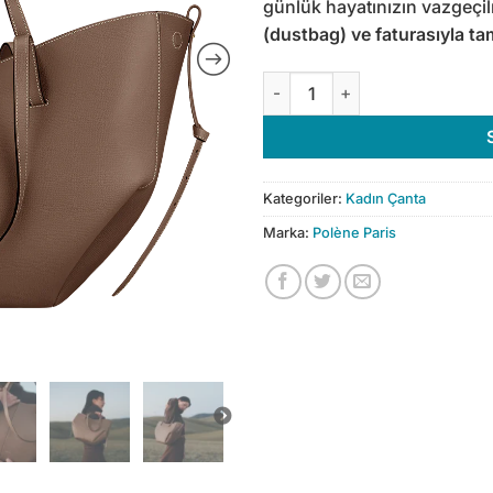
günlük hayatınızın vazgeçi
(dustbag) ve faturasıyla tam
Polène Cyme Edition Texture
Kategoriler:
Kadın Çanta
Marka:
Polène Paris