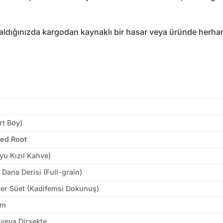
 aldığınızda kargodan kaynaklı bir hasar veya üründe herh
rt Boy)
red Root
yu Kızıl Kahve)
 Dana Derisi (Full-grain)
er Süet (Kadifemsi Dokunuş)
cm
veya Dirsekte