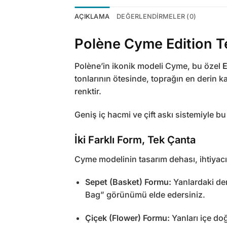
AÇIKLAMA
DEĞERLENDIRMELER (0)
Polène Cyme Edition Te
Polène’in ikonik modeli Cyme, bu özel
E
tonlarının ötesinde, toprağın en derin k
renktir.
Geniş iç hacmi ve çift askı sistemiyle b
İki Farklı Form, Tek Çanta
Cyme modelinin tasarım dehası, ihtiyacın
Sepet (Basket) Formu:
Yanlardaki der
Bag” görünümü elde edersiniz.
Çiçek (Flower) Formu:
Yanları içe doğ